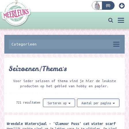
(
0
)
Bestellen
Togg
navi
Categorieën
Seizoenen/Thema's
Voor ieder seizoen of thema vind je hier de leukste
producten op het gebied van hobby en papier.
721 resultaten
Sorteren op
Aantal per pagina
Wrendale Wintersjaal - 'Glamour Puss' cat winter scarf
Heerlijk zachte sjaal om je lekker warm in te wikkelen. De sjaal