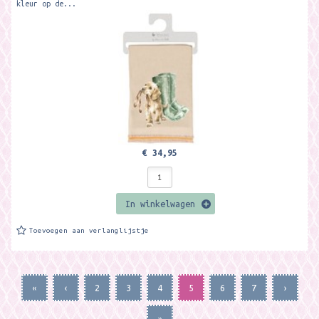
kleur op de...
€ 34,95
In winkelwagen
Toevoegen aan verlanglijstje
«
‹
2
3
4
5
6
7
›
»