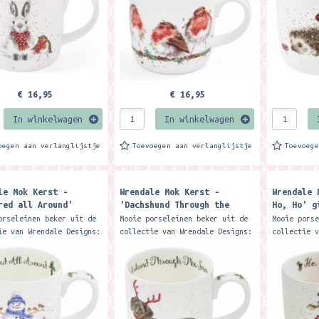
€ 16,95
€ 16,95
In winkelwagen
In winkelwagen
oegen aan verlanglijstje
Toevoegen aan verlanglijstje
Toevoeg
le Mok Kerst -
Wrendale Mok Kerst -
Wrendale 
red all Around'
'Dachshund Through the
Ho, Ho' g
nd animal mug - Royal
Snow' Mug - Royal Worcester
Worcester
orseleinen beker uit de
Mooie porseleinen beker uit de
Mooie pors
ter
ie van Wrendale Designs:
collectie van Wrendale Designs:
collectie 
achtige Royal Worcester
Deze prachtige Royal Worcester
Deze prach
ft een inhoud van 310
mok heeft een inhoud van 310
mok heeft 
beker wordt...
ml. De beker wordt...
ml. De bek