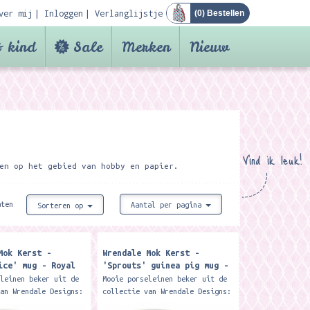
ver mij
Inloggen
Verlanglijstje
(
0
) Bestellen
 kind
Sale
Merken
Nieuw
Vind ik leuk!
en op het gebied van hobby en papier.
aten
Aantal per pagina
Sorteren op
Mok Kerst -
Wrendale Mok Kerst -
ice' mug - Royal
'Sprouts' guinea pig mug -
Royal Worcester
eleinen beker uit de
Mooie porseleinen beker uit de
van Wrendale Designs:
collectie van Wrendale Designs:
tige Royal Worcester
Deze prachtige Royal Worcester