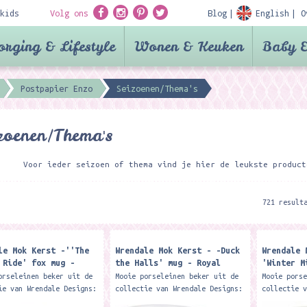
kids
Volg ons
Blog
English
O
orging & Lifestyle
Wonen & Keuken
Baby &
Postpapier Enzo
Seizoenen/Thema's
zoenen/Thema's
Voor ieder seizoen of thema vind je hier de leukste product
721 result
le Mok Kerst -''The
Wrendale Mok Kerst - -Duck
Wrendale 
 Ride' fox mug -
the Halls' mug - Royal
'Winter M
Worcester
Worcester
Worcester
orseleinen beker uit de
Mooie porseleinen beker uit de
Mooie pors
ie van Wrendale Designs:
collectie van Wrendale Designs:
collectie 
achtige Royal Worcester
Deze prachtige Royal Worcester
Deze prach