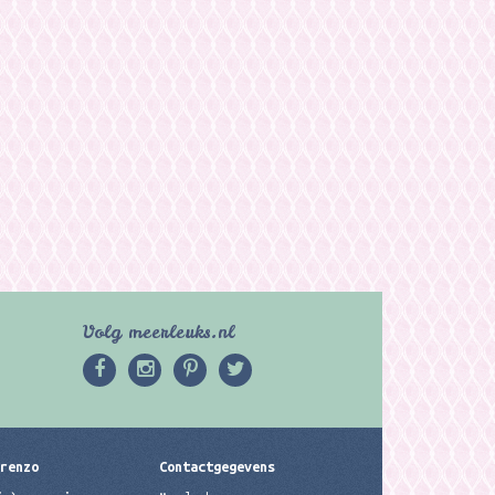
Volg meerleuks.nl
erenzo
Contactgegevens