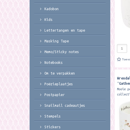
Kadobon
Kids
Lettertangen en tape
Masking Tape
Memo/Sticky notes
Toev
Notebooks
Om te verpakken
Wrenda
'Gathe
Poëzieplaatjes
woodla
Mooie p
Worces
collect
Postpapier
Deze pr
mok hee
Snailmail cadeautjes
ml. De 
Stempels
Stickers