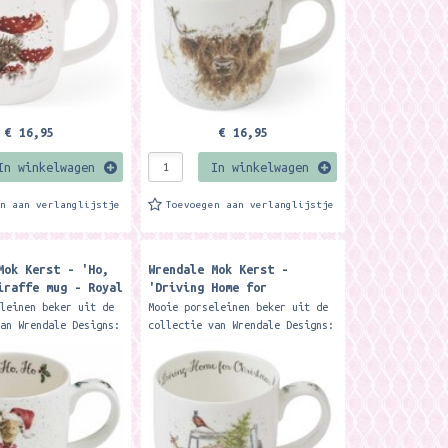
€ 16,95
€ 16,95
In winkelwagen
In winkelwagen
en aan verlanglijstje
Toevoegen aan verlanglijstje
Mok Kerst - 'Ho,
Wrendale Mok Kerst -
iraffe mug - Royal
'Driving Home for
Christmas' Animal Mug ​-
eleinen beker uit de
Mooie porseleinen beker uit de
Royal Worcester
van Wrendale Designs:
collectie van Wrendale Designs:
tige Royal Worcester
Deze prachtige Royal Worcester
een inhoud van 310
mok heeft een inhoud van 310
er wordt...
ml. De beker wordt...