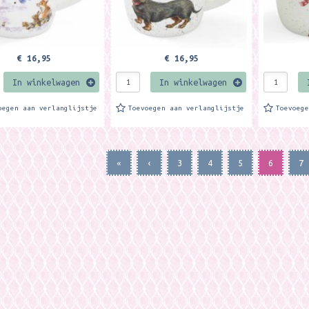
€ 16,95
€ 16,95
In winkelwagen
In winkelwagen
oegen aan verlanglijstje
Toevoegen aan verlanglijstje
Toevoeg
«
‹
3
4
5
6
7