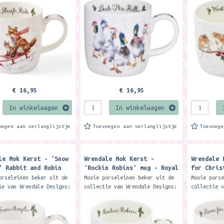
ft een inhoud van 310
mok heeft een inhoud van 310
mok heeft 
beker wordt...
ml. De beker wordt...
ml. De bek
€ 16,95
€ 16,95
In winkelwagen
In winkelwagen
oegen aan verlanglijstje
Toevoegen aan verlanglijstje
Toevoeg
le Mok Kerst - 'Snow
Wrendale Mok Kerst -
Wrendale 
' Rabbit and Robin
'Rockin Robins' mug - Royal
for Chris
Royal Worcester
Worcester
- Royal W
orseleinen beker uit de
Mooie porseleinen beker uit de
Mooie pors
ie van Wrendale Designs:
collectie van Wrendale Designs:
collectie 
achtige Royal Worcester
Deze prachtige Royal Worcester
Deze prach
ft een inhoud van 310
mok heeft een inhoud van 310
mok heeft 
beker wordt...
ml. De beker wordt...
ml. De bek