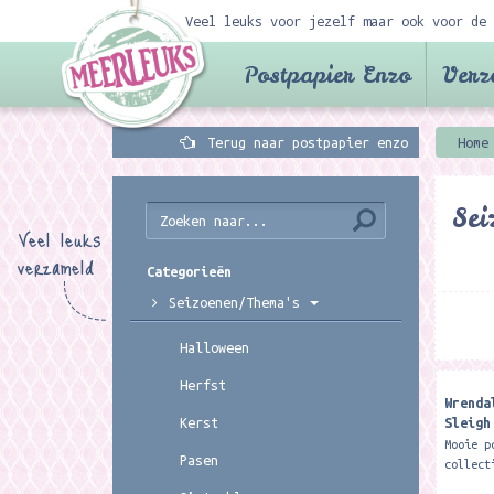
Veel leuks voor jezelf maar ook voor de 
Postpapier Enzo
Verz
Terug naar postpapier enzo
Home
Sei
Veel leuks
verzameld
Categorieën
Seizoenen/Thema's
Halloween
Herfst
Wrenda
Sleigh
Kerst
Royal 
Mooie p
Pasen
collect
Deze pr