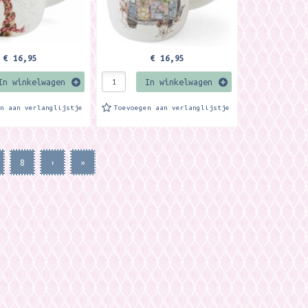
€ 16,95
€ 16,95
In winkelwagen
In winkelwagen
en aan verlanglijstje
Toevoegen aan verlanglijstje
8
›
»