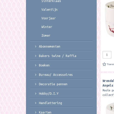
Sinterklaas
mok hee
ml. De 
Valentijn
Voorjaar
Winter
Zomer
Abonnementen
Bakers twine / Raffia
Toev
Boeken
Bureau/ Accessoires
Wrenda
Decoratie pennen
Angels
Mug - 
Mooie p
Hobby/D.I.Y
collect
Deze pr
Handlettering
mok hee
ml. De 
Kaarten