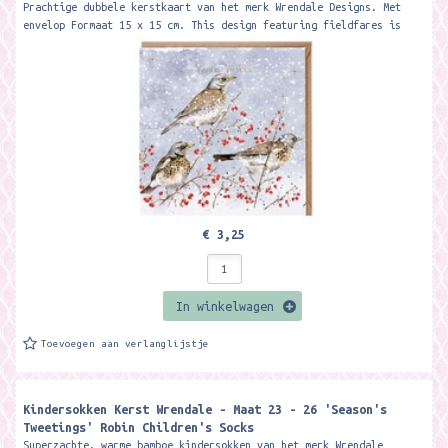
Prachtige dubbele kerstkaart van het merk Wrendale Designs. Met
envelop Formaat 15 x 15 cm. This design featuring fieldfares is
printed on high...
€ 3,25
In winkelwagen
Toevoegen aan verlanglijstje
Kindersokken Kerst Wrendale - Maat 23 - 26 'Season's
Tweetings' Robin Children's Socks ​
Superzachte, warme bamboe kindersokken van het merk Wrendale