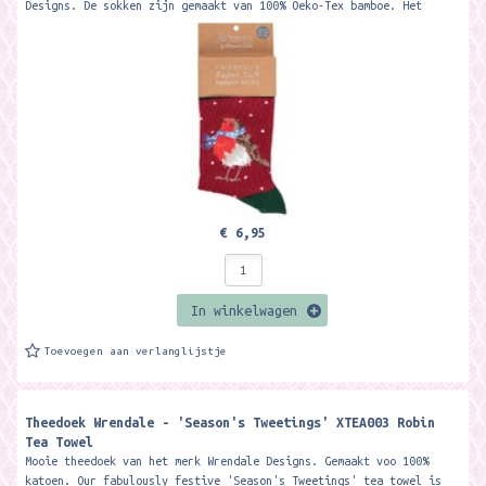
Designs. De sokken zijn gemaakt van 100% Oeko-Tex bamboe. Het
materiaal is zacht, warm,...
€ 6,95
In winkelwagen
Toevoegen aan verlanglijstje
Theedoek Wrendale - 'Season's Tweetings' XTEA003 Robin
Tea Towel
Mooie theedoek van het merk Wrendale Designs. Gemaakt voo 100%
katoen. Our fabulously festive 'Season's Tweetings' tea towel is