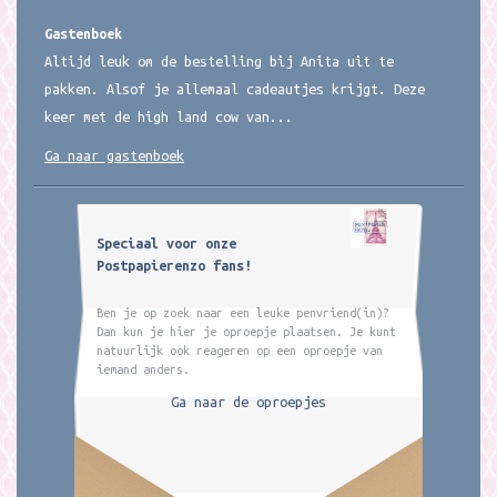
Gastenboek
Altijd leuk om de bestelling bij Anita uit te
pakken. Alsof je allemaal cadeautjes krijgt. Deze
keer met de high land cow van...
Ga naar gastenboek
Speciaal voor onze
Postpapierenzo fans!
Ben je op zoek naar een leuke penvriend(in)?
Dan kun je hier je oproepje plaatsen. Je kunt
natuurlijk ook reageren op een oproepje van
iemand anders.
Ga naar de oproepjes