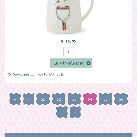
€ 16,95
In winkelwagen
Toevoegen aan verlanglijstje
«
‹
51
52
53
54
55
56
›
»