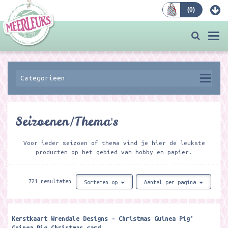
(
0
)
Bestellen
Togg
navi
Categorieën
Seizoenen/Thema's
Voor ieder seizoen of thema vind je hier de leukste
producten op het gebied van hobby en papier.
721 resultaten
Sorteren op
Aantal per pagina
Kerstkaart Wrendale Designs - Christmas Guinea Pig'
Guinea Pig Christmas card ​