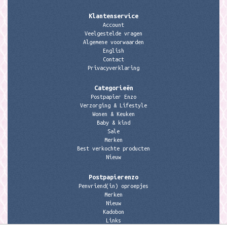
Klantenservice
Account
Veelgestelde vragen
Algemene voorwaarden
English
Contact
Privacyverklaring
Categorieën
Postpapier Enzo
Verzorging & Lifestyle
Wonen & Keuken
Baby & kind
Sale
Merken
Best verkochte producten
Nieuw
Postpapierenzo
Penvriend(in) oproepjes
Merken
Nieuw
Kadobon
Links