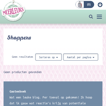
(
0
)
Bestellen
Togg
navi
Shoppers
Geen resultaten
Sorteren op
Aantal per pagina
Geen producten gevonden
Gastenboek
Wat een leuke blog. Per toeval op gekomen! Ik hoop
dat ik gauw wat reactie's krijg van potentiele