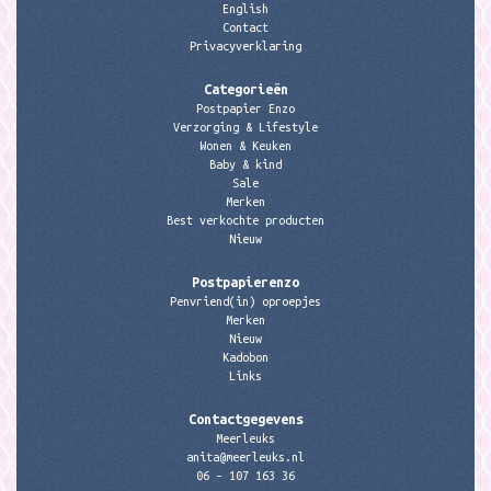
English
Contact
Privacyverklaring
Categorieën
Postpapier Enzo
Verzorging & Lifestyle
Wonen & Keuken
Baby & kind
Sale
Merken
Best verkochte producten
Nieuw
Postpapierenzo
Penvriend(in) oproepjes
Merken
Nieuw
Kadobon
Links
Contactgegevens
Meerleuks
anita@meerleuks.nl
06 – 107 163 36