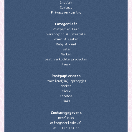
English
Contact
Privacyverklaring
Categorieën
Postpapier Enzo
Verzorging & Lifestyle
Wonen & Keuken
Baby & kind
Sale
Merken
Best verkochte producten
Nieuw
Postpapierenzo
Penvriend(in) oproepjes
Merken
Nieuw
Kadobon
Links
Contactgegevens
Meerleuks
anita@meerleuks.nl
06 – 107 163 36