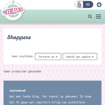
(
0
)
Bestellen
Togg
navi
Shoppers
Geen resultaten
Sorteren op
Aantal per pagina
Geen producten gevonden
Gastenboek
Wat een leuke blog. Per toeval op gekomen! Ik hoop
dat ik gauw wat reactie's krijg van potentiele