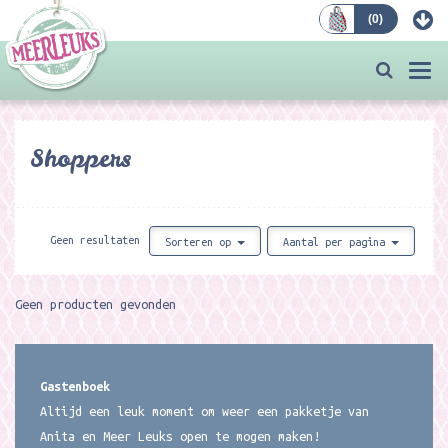
(
0
)
Bestellen
Togg
navi
Shoppers
Geen resultaten
Sorteren op
Aantal per pagina
Geen producten gevonden
Gastenboek
Altijd een leuk moment om weer een pakketje van
Anita en Meer Leuks open te mogen maken!