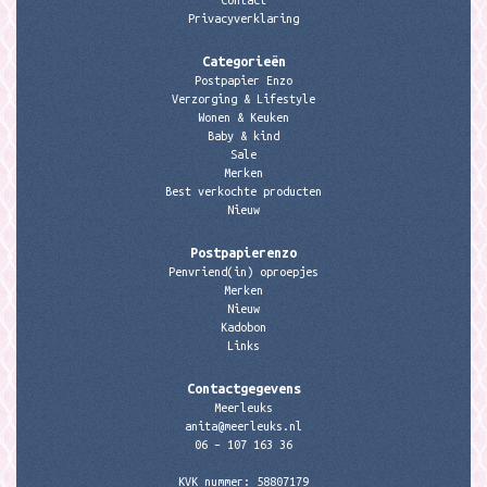
Contact
Privacyverklaring
Categorieën
Postpapier Enzo
Verzorging & Lifestyle
Wonen & Keuken
Baby & kind
Sale
Merken
Best verkochte producten
Nieuw
Postpapierenzo
Penvriend(in) oproepjes
Merken
Nieuw
Kadobon
Links
Contactgegevens
Meerleuks
anita@meerleuks.nl
06 – 107 163 36
KVK nummer: 58807179