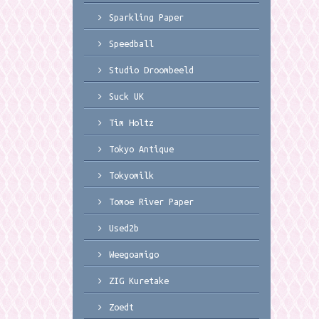
Sparkling Paper
Speedball
Studio Droombeeld
Suck UK
Tim Holtz
Tokyo Antique
Tokyomilk
Tomoe River Paper
Used2b
Weegoamigo
ZIG Kuretake
Zoedt