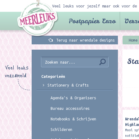
Veel leuks voor jezelf maar ook voor de 
Postpapier Enzo
Verz
Terug naar wrendale designs
Home
Sta
Veel leuks
verzameld
Categorieën
Stationery & Crafts
Agenda's & Organisers
Bureau accessoires
Wrenda
Notebooks & Schrijven
Highla
Schilderen
Mooi sp
notitie