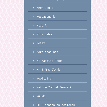
Meer Leuks
Messagemark
Midori
Mini Labo
Motex
More than hip
MT Masking Tape
Mr & Mrs Clynk
Noolibird
Nature Zoo of Denmark
Nuukk
OHTO pennen en potloden