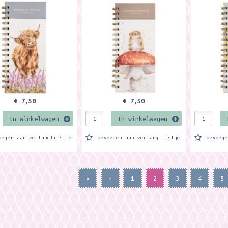
 voor het opschrijven
Designs voor het opschrijven
Designs vo
gen die je nog moet
van dingen die je nog moet
van dingen
eaturing our 'Gentle...
doen. Featuring our 'He's a...
doen. Feat
€ 7,50
€ 7,50
In winkelwagen
In winkelwagen
oegen aan verlanglijstje
Toevoegen aan verlanglijstje
Toevoeg
«
‹
1
2
3
4
5