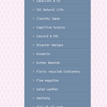
Cavallini & Co
Chi Natural Life
Classiky Japan
Cognitive Surplus
Concord & 9th
Disaster Designs
Essencio
Esther Bennink
Floris recycled stationery
Flow magazine
Galen Leather
Gezinnig
Girl of all work