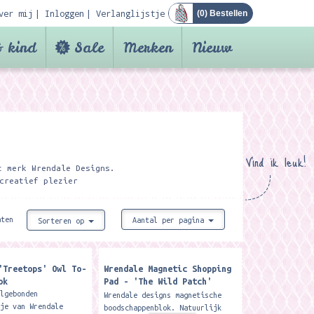
ver mij
Inloggen
Verlanglijstje
(
0
) Bestellen
 kind
Sale
Merken
Nieuw
Vind ik leuk!
t merk Wrendale Designs.
creatief plezier
aten
Aantal per pagina
Sorteren op
'Treetops' Owl To-
Wrendale Magnetic Shopping
ok
Pad - 'The Wild Patch'
Hedgehog Shopping Pad
algebonden
Wrendale designs magnetische
kje van Wrendale
boodschappenblok. Natuurlijk