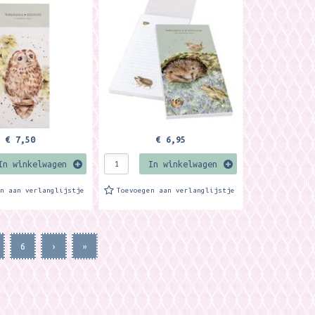
or het opschrijven
geschikt voor
 die je nog moet
boodschappenlijstjes, maar ook
uring our...
voor to-do-lijstjes. Formaat
ca. 21 x 10 cm...
€ 7,50
€ 6,95
In winkelwagen
In winkelwagen
en aan verlanglijstje
Toevoegen aan verlanglijstje
6
›
»