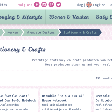
kids
Volg ons
Blog
English
O
orging & Lifestyle
Wonen & Keuken
Baby &
Merken
Wrendale Designs
Stationery & Crafts
tionery & Crafts
Prachtige stationey en craft producten van he
Deze producten staan garant voor veel 
190 result
le 'Gentle Giant'
Wrendale 'He's A Fun-Gi'
Wrendale 
nd Cow To-Do Notebook
Mouse Notebook
Do Notebo
iraalgebonden
Mooi spiraalgebonden
Mooi spira
boekje van Wrendale
notitieboekje van Wrendale
notitieboe