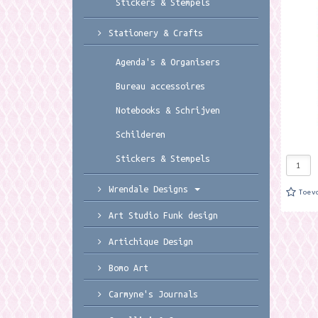
Stickers & Stempels
Designs
van din
doen. F
Stationery & Crafts
Agenda's & Organisers
Bureau accessoires
Notebooks & Schrijven
Schilderen
Stickers & Stempels
Wrendale Designs
Toev
Art Studio Funk design
Artichique Design
Bomo Art
Carmyne's Journals