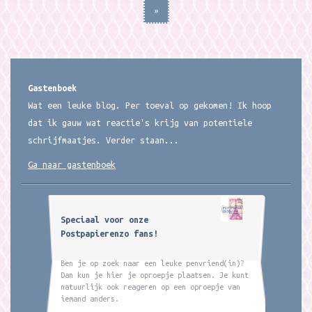
»
Gastenboek
Wat een leuke blog. Per toeval op gekomen! Ik hoop
dat ik gauw wat reactie's krijg van potentiele
schrijfmaatjes. Verder staan...
Ga naar gastenboek
Speciaal voor onze
Postpapierenzo fans!
Ben je op zoek naar een leuke penvriend(in)?
Dan kun je hier je oproepje plaatsen. Je kunt
natuurlijk ook reageren op een oproepje van
iemand anders.