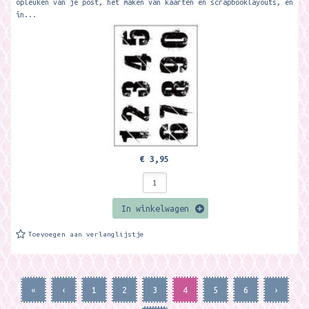
opleuken van je post, het maken van kaarten en scrapbooklayouts, en
in...
€ 3,95
In winkelwagen
Toevoegen aan verlanglijstje
«
‹
1
2
3
4
5
6
›