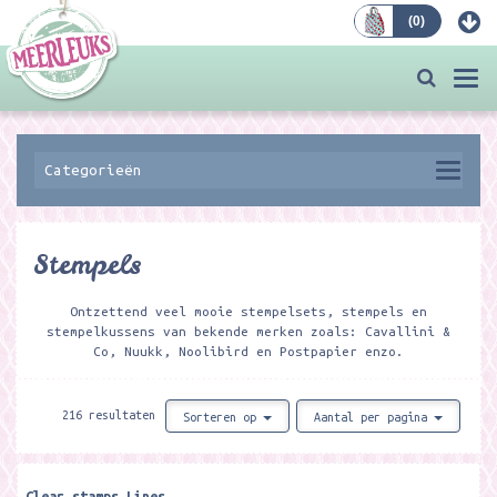
(
0
)
Bestellen
Togg
navi
Categorieën
Stempels
Ontzettend veel mooie stempelsets, stempels en
stempelkussens van bekende merken zoals: Cavallini &
Co, Nuukk, Noolibird en Postpapier enzo.
216 resultaten
Sorteren op
Aantal per pagina
Clear stamps Lines