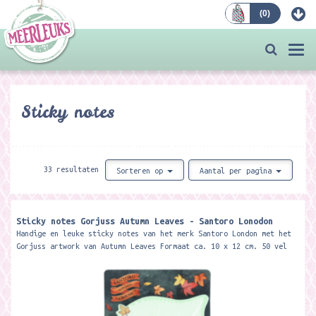
(
0
)
Bestellen
Togg
navi
Sticky notes
33 resultaten
Sorteren op
Aantal per pagina
Sticky notes Gorjuss Autumn Leaves - Santoro Lonodon
Handige en leuke sticky notes van het merk Santoro London met het
Gorjuss artwork van Autumn Leaves Formaat ca. 10 x 12 cm. 50 vel