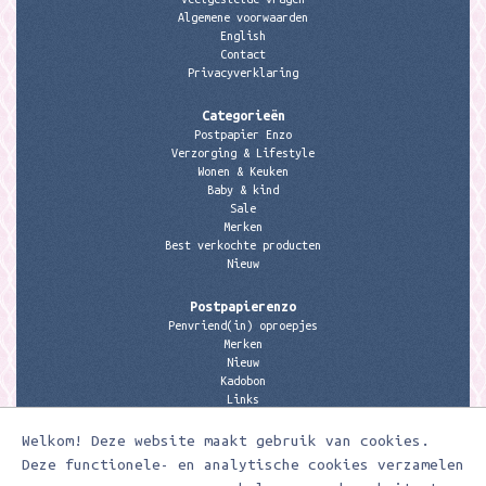
Algemene voorwaarden
English
Contact
Privacyverklaring
Categorieën
Postpapier Enzo
Verzorging & Lifestyle
Wonen & Keuken
Baby & kind
Sale
Merken
Best verkochte producten
Nieuw
Postpapierenzo
Penvriend(in) oproepjes
Merken
Nieuw
Kadobon
Links
Welkom! Deze website maakt gebruik van cookies.
Contactgegevens
Meerleuks
Deze functionele- en analytische cookies verzamelen
anita@meerleuks.nl