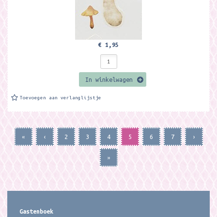
€ 1,95
In winkelwagen
Toevoegen aan verlanglijstje
«
‹
2
3
4
5
6
7
›
»
Gastenboek