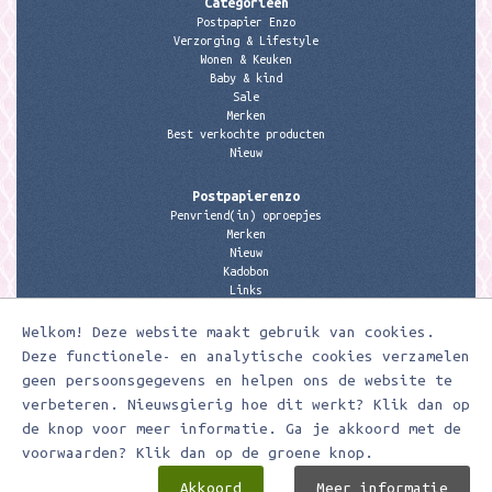
Categorieën
Postpapier Enzo
Verzorging & Lifestyle
Wonen & Keuken
Baby & kind
Sale
Merken
Best verkochte producten
Nieuw
Postpapierenzo
Penvriend(in) oproepjes
Merken
Nieuw
Kadobon
Links
Welkom! Deze website maakt gebruik van cookies.
Contactgegevens
Meerleuks
Deze functionele- en analytische cookies verzamelen
anita@meerleuks.nl
geen persoonsgegevens en helpen ons de website te
06 – 107 163 36
verbeteren. Nieuwsgierig hoe dit werkt? Klik dan op
de knop voor meer informatie. Ga je akkoord met de
KVK nummer: 58807179
BTW nummer: 853190859B01
voorwaarden? Klik dan op de groene knop.
Akkoord
Meer informatie