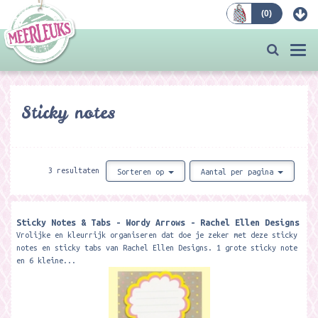
(
0
)
Bestellen
Togg
navi
Sticky notes
3 resultaten
Sorteren op
Aantal per pagina
Sticky Notes & Tabs - Wordy Arrows - Rachel Ellen Designs
Vrolijke en kleurrijk organiseren dat doe je zeker met deze sticky
notes en sticky tabs van Rachel Ellen Designs. 1 grote sticky note
en 6 kleine...