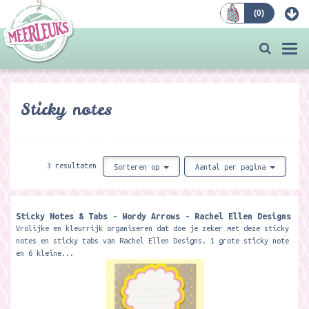
(
0
)
Bestellen
Togg
navi
Sticky notes
3 resultaten
Sorteren op
Aantal per pagina
Sticky Notes & Tabs - Wordy Arrows - Rachel Ellen Designs
Vrolijke en kleurrijk organiseren dat doe je zeker met deze sticky
notes en sticky tabs van Rachel Ellen Designs. 1 grote sticky note
en 6 kleine...