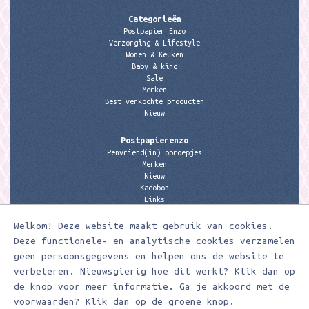
Categorieën
Postpapier Enzo
Verzorging & Lifestyle
Wonen & Keuken
Baby & kind
Sale
Merken
Best verkochte producten
Nieuw
Postpapierenzo
Penvriend(in) oproepjes
Merken
Nieuw
Kadobon
Links
Welkom! Deze website maakt gebruik van cookies.
Contactgegevens
Meerleuks
Deze functionele- en analytische cookies verzamelen
anita@meerleuks.nl
geen persoonsgegevens en helpen ons de website te
06 – 107 163 36
verbeteren. Nieuwsgierig hoe dit werkt? Klik dan op
de knop voor meer informatie. Ga je akkoord met de
KVK nummer: 58807179
BTW nummer: 853190859B01
voorwaarden? Klik dan op de groene knop.