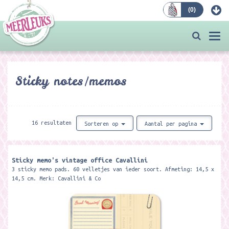
(
0
)
Bestellen
Togg
navi
Sticky notes/memos
16 resultaten
Sorteren op
Aantal per pagina
Sticky memo's vintage office Cavallini
3 sticky memo pads. 60 velletjes van ieder soort. Afmeting: 14,5 x
14,5 cm. Merk: Cavallini & Co