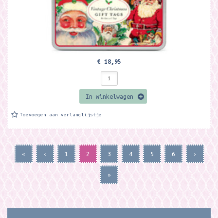
€ 18,95
In winkelwagen
Toevoegen aan verlanglijstje
«
‹
1
2
3
4
5
6
›
»