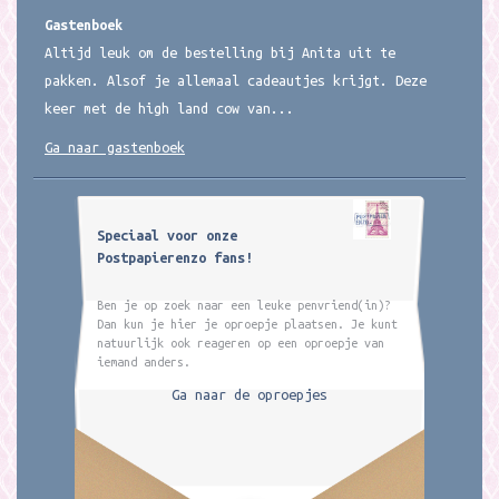
Gastenboek
Altijd leuk om de bestelling bij Anita uit te
pakken. Alsof je allemaal cadeautjes krijgt. Deze
keer met de high land cow van...
Ga naar gastenboek
Speciaal voor onze
Postpapierenzo fans!
Ben je op zoek naar een leuke penvriend(in)?
Dan kun je hier je oproepje plaatsen. Je kunt
natuurlijk ook reageren op een oproepje van
iemand anders.
Ga naar de oproepjes