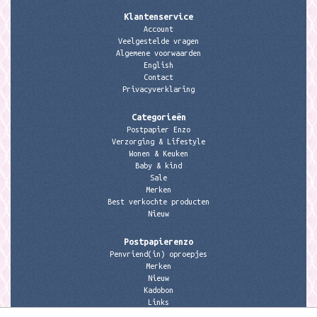
Klantenservice
Account
Veelgestelde vragen
Algemene voorwaarden
English
Contact
Privacyverklaring
Categorieën
Postpapier Enzo
Verzorging & Lifestyle
Wonen & Keuken
Baby & kind
Sale
Merken
Best verkochte producten
Nieuw
Postpapierenzo
Penvriend(in) oproepjes
Merken
Nieuw
Kadobon
Links