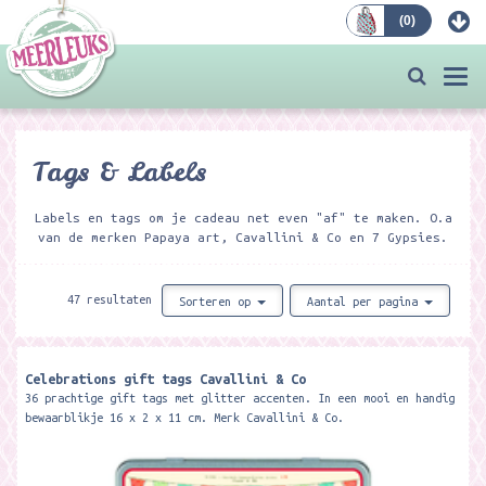
(
0
)
Bestellen
Togg
navi
Tags & Labels
Labels en tags om je cadeau net even "af" te maken. O.a
van de merken Papaya art, Cavallini & Co en 7 Gypsies.
47 resultaten
Sorteren op
Aantal per pagina
Celebrations gift tags Cavallini & Co
36 prachtige gift tags met glitter accenten. In een mooi en handig
bewaarblikje 16 x 2 x 11 cm. Merk Cavallini & Co.