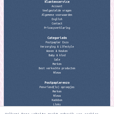
Klantenservice
Account
Veelgestelde vragen
Algemene voorwaarden
English
Contact
Privacyverklaring
Categorieën
Postpapier Enzo
Verzorging & Lifestyle
Wonen & Keuken
Baby & kind
Sale
Merken
Best verkochte producten
Nieuw
Postpapierenzo
Penvriend(in) oproepjes
Merken
Nieuw
Kadobon
Links