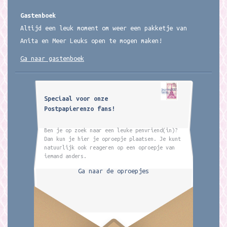
Gastenboek
Altijd een leuk moment om weer een pakketje van
Anita en Meer Leuks open te mogen maken!
Ga naar gastenboek
Speciaal voor onze
Postpapierenzo fans!
Ben je op zoek naar een leuke penvriend(in)?
Dan kun je hier je oproepje plaatsen. Je kunt
natuurlijk ook reageren op een oproepje van
iemand anders.
Ga naar de oproepjes