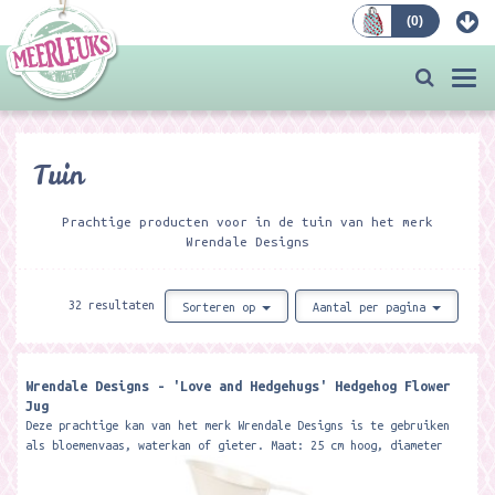
(
0
)
Bestellen
Togg
navi
Tuin
Prachtige producten voor in de tuin van het merk
Wrendale Designs
32 resultaten
Sorteren op
Aantal per pagina
Wrendale Designs - 'Love and Hedgehugs' Hedgehog Flower
Jug
Deze prachtige kan van het merk Wrendale Designs is te gebruiken
als bloemenvaas, waterkan of gieter. Maat: 25 cm hoog, diameter
17 cm...