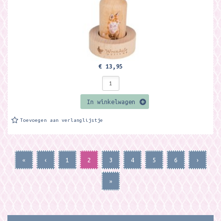
€ 13,95
In winkelwagen
Toevoegen aan verlanglijstje
«
‹
1
2
3
4
5
6
›
»