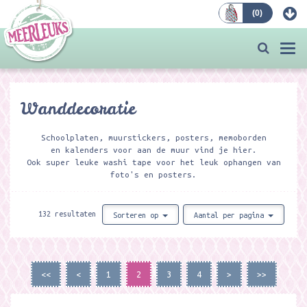
(
0
)
Bestellen
Togg
navi
Wanddecoratie
Schoolplaten, muurstickers, posters, memoborden
en kalenders voor aan de muur vind je hier.
Ook super leuke washi tape voor het leuk ophangen van
foto's en posters.
132 resultaten
Sorteren op
Aantal per pagina
<<
<
1
2
3
4
>
>>