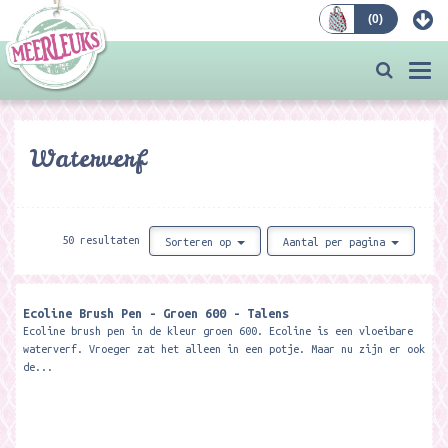
(
0
)
Bestellen
Togg
navi
Waterverf
50 resultaten
Sorteren op
Aantal per pagina
Ecoline Brush Pen - Groen 600 - Talens
Ecoline brush pen in de kleur groen 600. Ecoline is een vloeibare
waterverf. Vroeger zat het alleen in een potje. Maar nu zijn er ook
de...