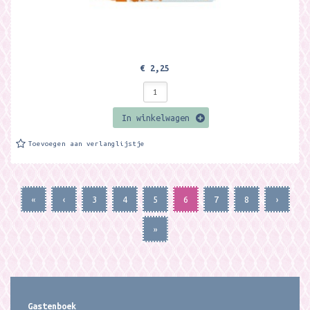
€ 2,25
In winkelwagen
Toevoegen aan verlanglijstje
«
‹
3
4
5
6
7
8
›
»
Gastenboek