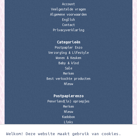
Account
Veelgestelde vragen
Algemene voorwaarden
English
Contact
Privacyverklaring
Categorieën
Postpapier Enzo
Verzorging & Lifestyle
Wonen & Keuken
Baby & kind
Sale
Merken
Best verkochte producten
Nieuw
Postpapierenzo
Penvriend(in) oproepjes
Merken
Nieuw
Kadobon
Links
Welkom! Deze website maakt gebruik van cookies.
Contactgegevens