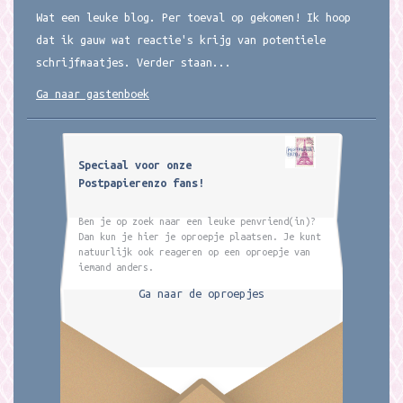
Wat een leuke blog. Per toeval op gekomen! Ik hoop
dat ik gauw wat reactie's krijg van potentiele
schrijfmaatjes. Verder staan...
Ga naar gastenboek
Speciaal voor onze
Postpapierenzo fans!
Ben je op zoek naar een leuke penvriend(in)?
Dan kun je hier je oproepje plaatsen. Je kunt
natuurlijk ook reageren op een oproepje van
iemand anders.
Ga naar de oproepjes