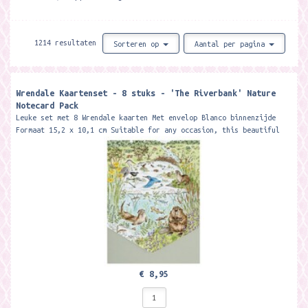
1214 resultaten
Sorteren op
Aantal per pagina
Wrendale Kaartenset - 8 stuks - 'The Riverbank' Nature
Notecard Pack
Leuke set met 8 Wrendale kaarten Met envelop Blanco binnenzijde
Formaat 15,2 x 10,1 cm Suitable for any occasion, this beautiful
notecard pack...
€ 8,95