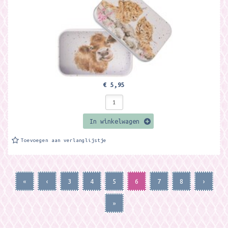
€ 5,95
In winkelwagen
Toevoegen aan verlanglijstje
«
‹
3
4
5
6
7
8
›
»