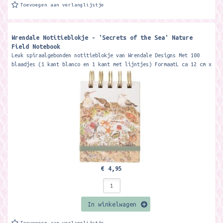
Toevoegen aan verlanglijstje
Wrendale Notitieblokje - 'Secrets of the Sea' Nature
Field Notebook
Leuk spiraalgebonden notitieblokje van Wrendale Designs Met 100
blaadjes (1 kant blanco en 1 kant met lijntjes) FormaatL ca 12 cm x
8 cm x 2,4...
€ 4,95
In winkelwagen
Toevoegen aan verlanglijstje