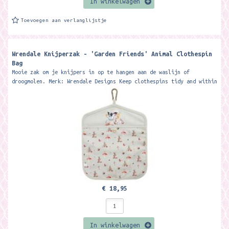
In winkelwagen
Toevoegen aan verlanglijstje
Wrendale Knijperzak - 'Garden Friends' Animal Clothespin
Bag
Mooie zak om je knijpers in op te hangen aan de waslijn of
droogmolen. Merk: Wrendale Designs Keep clothespins tidy and within
easy reach with...
€ 18,95
In winkelwagen