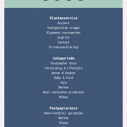
Klantenservice
Account
Veelgestelde vragen
Algemene voorwaarden
English
Contact
Privacyverklaring
Categorieën
Postpapier Enzo
Verzorging & Lifestyle
Wonen & Keuken
Baby & kind
Sale
Merken
Best verkochte producten
Nieuw
Postpapierenzo
Penvriend(in) oproepjes
Merken
Nieuw