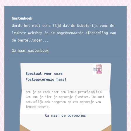
Gastenboek
Wordt het niet eens tijd dat de Nobelprijs voor de
leukste webshop én de ongeëvenaarde afhandeling van
de bestellingen...
Ga naar gastenboek
Speciaal voor onze
Postpapierenzo fans!
Ben je op zoek naar een leuke penvriend(in)?
Dan kun je hier je oproepje plaatsen. Je kunt
natuurlijk ook reageren op een oproepje van
iemand anders.
Ga naar de oproepjes