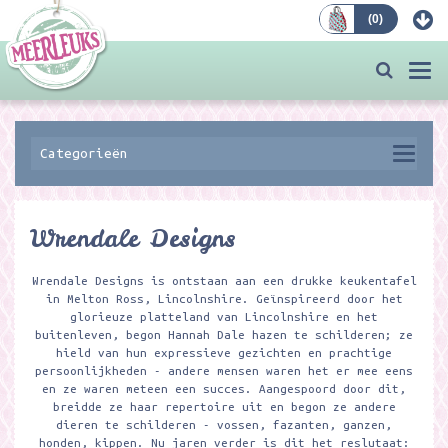
(
0
)
Bestellen
Togg
navi
Categorieën
Wrendale Designs
Wrendale Designs is ontstaan aan een drukke keukentafel
in Melton Ross, Lincolnshire. Geïnspireerd door het
glorieuze platteland van Lincolnshire en het
buitenleven, begon Hannah Dale hazen te schilderen; ze
hield van hun expressieve gezichten en prachtige
persoonlijkheden - andere mensen waren het er mee eens
en ze waren meteen een succes. Aangespoord door dit,
breidde ze haar repertoire uit en begon ze andere
dieren te schilderen - vossen, fazanten, ganzen,
honden, kippen. Nu jaren verder is dit het reslutaat: