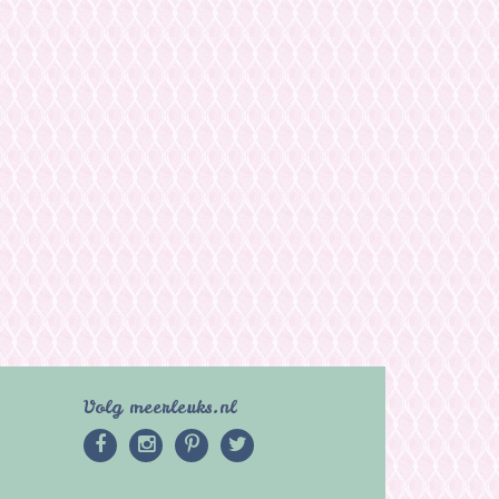
Volg meerleuks.nl