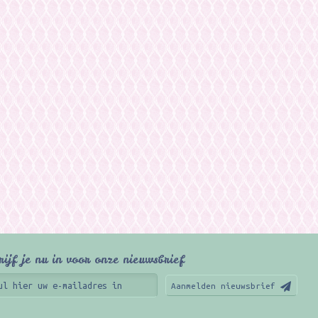
rijf je nu in voor onze nieuwsbrief
Aanmelden nieuwsbrief