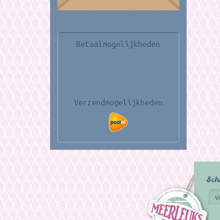
Betaalmogelijkheden
Verzendmogelijkheden
Sch