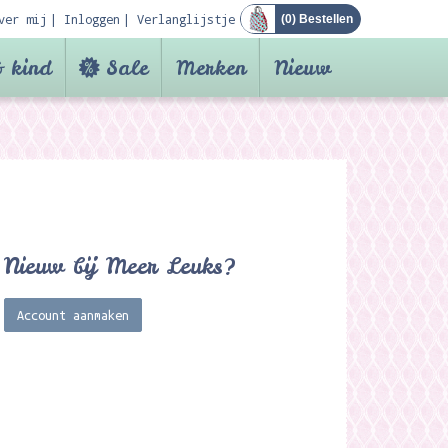
ver mij
Inloggen
Verlanglijstje
(
0
) Bestellen
 kind
Sale
Merken
Nieuw
Nieuw bij Meer Leuks?
Account aanmaken