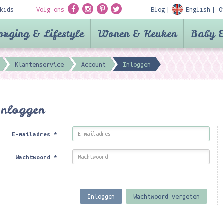
kids
Volg ons
Blog
English
O
orging & Lifestyle
Wonen & Keuken
Baby &
Klantenservice
Account
Inloggen
Inloggen
E-mailadres
*
Wachtwoord
*
Inloggen
Wachtwoord vergeten