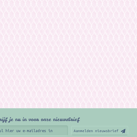
rijf je nu in voor onze nieuwsbrief
Aanmelden nieuwsbrief