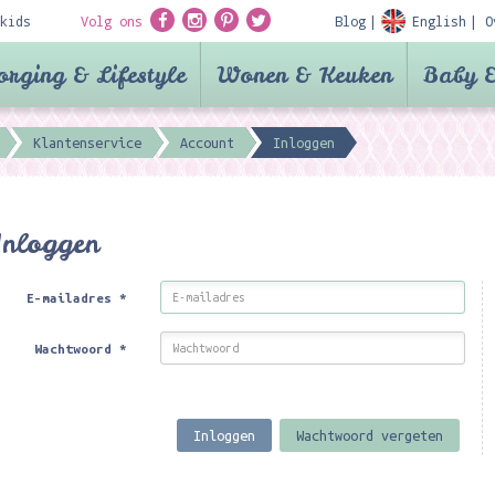
kids
Volg ons
Blog
English
O
orging & Lifestyle
Wonen & Keuken
Baby &
Klantenservice
Account
Inloggen
Inloggen
E-mailadres
*
Wachtwoord
*
Inloggen
Wachtwoord vergeten