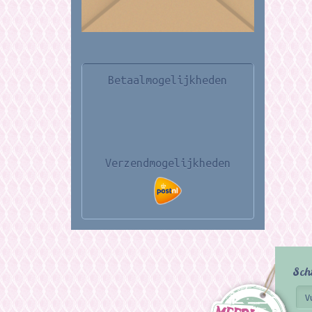
Betaalmogelijkheden
Verzendmogelijkheden
Sch