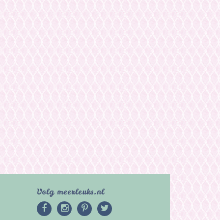
Volg meerleuks.nl