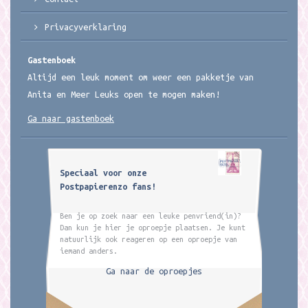
Privacyverklaring
Gastenboek
Altijd een leuk moment om weer een pakketje van
Anita en Meer Leuks open te mogen maken!
Ga naar gastenboek
Speciaal voor onze
Postpapierenzo fans!
Ben je op zoek naar een leuke penvriend(in)?
Dan kun je hier je oproepje plaatsen. Je kunt
natuurlijk ook reageren op een oproepje van
iemand anders.
Ga naar de oproepjes