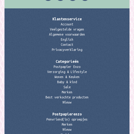
Klantenservice
Account
Veelgestelde vragen
Algemene voorwaarden
English
Contact
Privacyverklaring
Categorieën
Postpapier Enzo
Verzorging & Lifestyle
Wonen & Keuken
Baby & kind
Sale
Merken
Best verkochte producten
Nieuw
Postpapierenzo
Penvriend(in) oproepjes
Merken
Nieuw