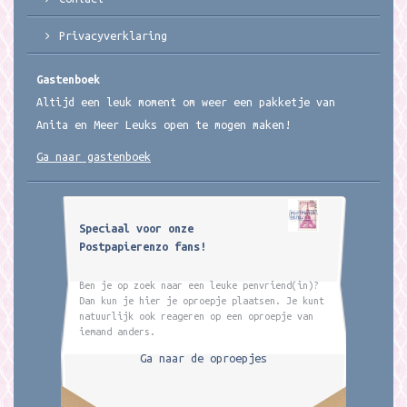
Privacyverklaring
Gastenboek
Altijd een leuk moment om weer een pakketje van
Anita en Meer Leuks open te mogen maken!
Ga naar gastenboek
Speciaal voor onze
Postpapierenzo fans!
Ben je op zoek naar een leuke penvriend(in)?
Dan kun je hier je oproepje plaatsen. Je kunt
natuurlijk ook reageren op een oproepje van
iemand anders.
Ga naar de oproepjes