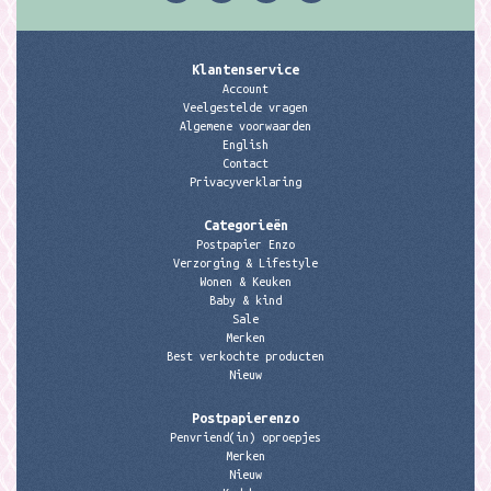
Klantenservice
Account
Veelgestelde vragen
Algemene voorwaarden
English
Contact
Privacyverklaring
Categorieën
Postpapier Enzo
Verzorging & Lifestyle
Wonen & Keuken
Baby & kind
Sale
Merken
Best verkochte producten
Nieuw
Postpapierenzo
Penvriend(in) oproepjes
Merken
Nieuw