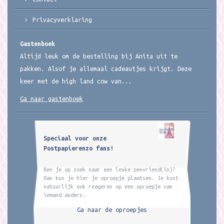
Privacyverklaring
Gastenboek
Altijd leuk om de bestelling bij Anita uit te
pakken. Alsof je allemaal cadeautjes krijgt. Deze
keer met de high land cow van...
Ga naar gastenboek
Speciaal voor onze
Postpapierenzo fans!
Ben je op zoek naar een leuke penvriend(in)?
Dan kun je hier je oproepje plaatsen. Je kunt
natuurlijk ook reageren op een oproepje van
iemand anders.
Ga naar de oproepjes