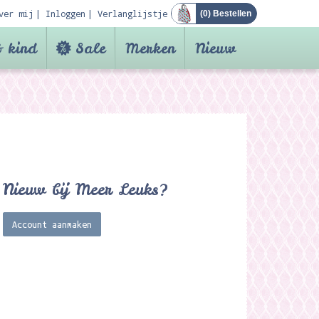
ver mij
Inloggen
Verlanglijstje
(
0
) Bestellen
 kind
Sale
Merken
Nieuw
Nieuw bij Meer Leuks?
Account aanmaken