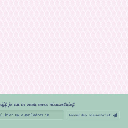
rijf je nu in voor onze nieuwsbrief
Aanmelden nieuwsbrief