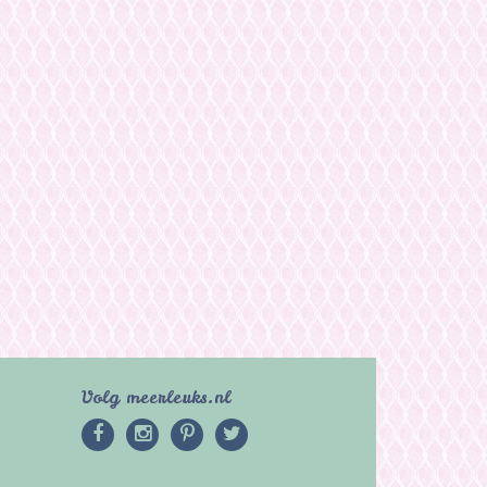
Volg meerleuks.nl