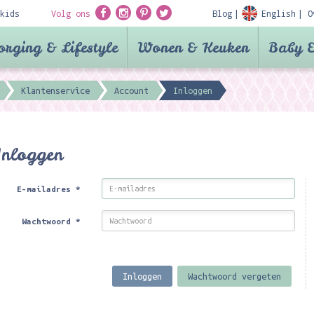
kids
Volg ons
Blog
English
O
orging & Lifestyle
Wonen & Keuken
Baby &
Klantenservice
Account
Inloggen
Inloggen
E-mailadres
*
Wachtwoord
*
Inloggen
Wachtwoord vergeten