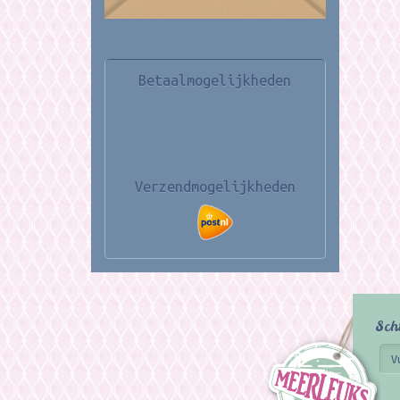
Betaalmogelijkheden
Verzendmogelijkheden
Sch