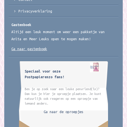
Privacyverklaring
Gastenboek
Altijd een leuk moment om weer een pakketje van
Anita en Meer Leuks open te mogen maken!
Ga naar gastenboek
Speciaal voor onze
Postpapierenzo fans!
Ben je op zoek naar een leuke penvriend(in)?
Dan kun je hier je oproepje plaatsen. Je kunt
natuurlijk ook reageren op een oproepje van
iemand anders.
Ga naar de oproepjes