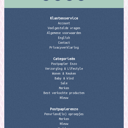
Klantenservice
Account
Veelgestelde vragen
Algemene voorwaarden
English
Contact
Privacyverklaring
Categorieën
Postpapier Enzo
Verzorging & Lifestyle
Wonen & Keuken
Baby & kind
Sale
Merken
Best verkochte producten
Nieuw
Postpapierenzo
Penvriend(in) oproepjes
Merken
Nieuw