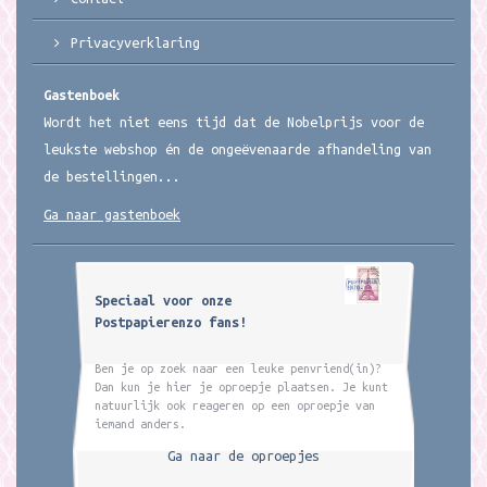
Privacyverklaring
Gastenboek
Wordt het niet eens tijd dat de Nobelprijs voor de
leukste webshop én de ongeëvenaarde afhandeling van
de bestellingen...
Ga naar gastenboek
Speciaal voor onze
Postpapierenzo fans!
Ben je op zoek naar een leuke penvriend(in)?
Dan kun je hier je oproepje plaatsen. Je kunt
natuurlijk ook reageren op een oproepje van
iemand anders.
Ga naar de oproepjes