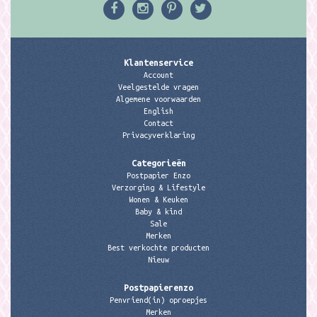
Klantenservice
Account
Veelgestelde vragen
Algemene voorwaarden
English
Contact
Privacyverklaring
Categorieën
Postpapier Enzo
Verzorging & Lifestyle
Wonen & Keuken
Baby & kind
Sale
Merken
Best verkochte producten
Nieuw
Postpapierenzo
Penvriend(in) oproepjes
Merken