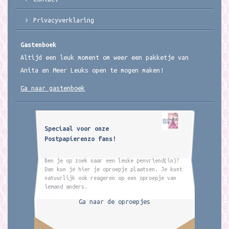
Privacyverklaring
Gastenboek
Altijd een leuk moment om weer een pakketje van
Anita en Meer Leuks open te mogen maken!
Ga naar gastenboek
Speciaal voor onze
Postpapierenzo fans!
Ben je op zoek naar een leuke penvriend(in)?
Dan kun je hier je oproepje plaatsen. Je kunt
natuurlijk ook reageren op een oproepje van
iemand anders.
Ga naar de oproepjes