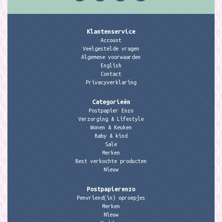
Klantenservice
Account
Veelgestelde vragen
Algemene voorwaarden
English
Contact
Privacyverklaring
Categorieën
Postpapier Enzo
Verzorging & Lifestyle
Wonen & Keuken
Baby & kind
Sale
Merken
Best verkochte producten
Nieuw
Postpapierenzo
Penvriend(in) oproepjes
Merken
Nieuw