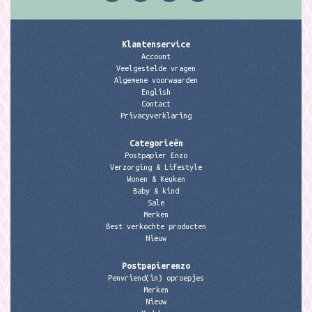
Klantenservice
Account
Veelgestelde vragen
Algemene voorwaarden
English
Contact
Privacyverklaring
Categorieën
Postpapier Enzo
Verzorging & Lifestyle
Wonen & Keuken
Baby & kind
Sale
Merken
Best verkochte producten
Nieuw
Postpapierenzo
Penvriend(in) oproepjes
Merken
Nieuw