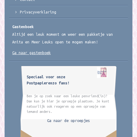
Privacyverklaring
Gastenboek
Altijd een leuk moment om weer een pakketje van
Anita en Meer Leuks open te mogen maken!
Ga naar gastenboek
Speciaal voor onze
Postpapierenzo fans!
Ben je op zoek naar een leuke penvriend(in)?
Dan kun je hier je oproepje plaatsen. Je kunt
natuurlijk ook reageren op een oproepje van
iemand anders.
Ga naar de oproepjes