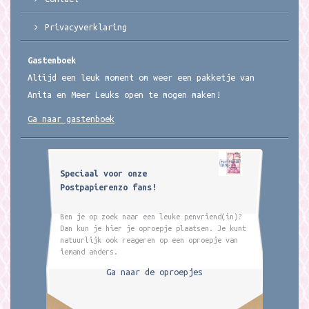
Privacyverklaring
Gastenboek
Altijd een leuk moment om weer een pakketje van
Anita en Meer Leuks open te mogen maken!
Ga naar gastenboek
Speciaal voor onze
Postpapierenzo fans!
Ben je op zoek naar een leuke penvriend(in)?
Dan kun je hier je oproepje plaatsen. Je kunt
natuurlijk ook reageren op een oproepje van
iemand anders.
Ga naar de oproepjes