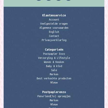
Klantenservice
Account
Veelgestelde vragen
Algemene voorwaarden
English
Contact
Privacyverklaring
Categorieën
Postpapier Enzo
Verzorging & Lifestyle
Wonen & Keuken
Baby & kind
Sale
Merken
Best verkochte producten
Nieuw
Postpapierenzo
Penvriend(in) oproepjes
Merken
Nieuw