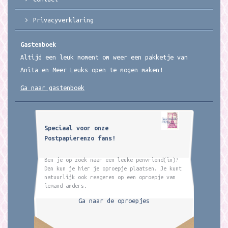
Privacyverklaring
Gastenboek
Altijd een leuk moment om weer een pakketje van
Anita en Meer Leuks open te mogen maken!
Ga naar gastenboek
Speciaal voor onze
Postpapierenzo fans!
Ben je op zoek naar een leuke penvriend(in)?
Dan kun je hier je oproepje plaatsen. Je kunt
natuurlijk ook reageren op een oproepje van
iemand anders.
Ga naar de oproepjes