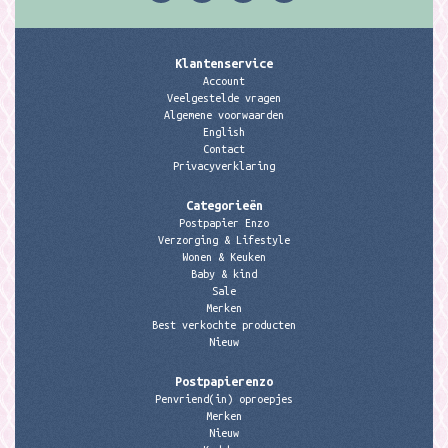
Klantenservice
Account
Veelgestelde vragen
Algemene voorwaarden
English
Contact
Privacyverklaring
Categorieën
Postpapier Enzo
Verzorging & Lifestyle
Wonen & Keuken
Baby & kind
Sale
Merken
Best verkochte producten
Nieuw
Postpapierenzo
Penvriend(in) oproepjes
Merken
Nieuw