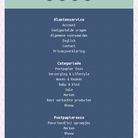
Klantenservice
Account
Veelgestelde vragen
Algemene voorwaarden
English
Contact
Privacyverklaring
Categorieën
Postpapier Enzo
Verzorging & Lifestyle
Wonen & Keuken
Baby & kind
Sale
Merken
Best verkochte producten
Nieuw
Postpapierenzo
Penvriend(in) oproepjes
Merken
Nieuw