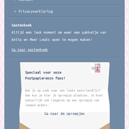
Privacyverklaring
Gastenboek
Altijd een leuk moment om weer een pakketje van
Anita en Meer Leuks open te mogen maken!
Ga naar gastenboek
Speciaal voor onze
Postpapierenzo fans!
Ben je op zoek naar een leuke penvriend(in)?
Dan kun je hier je oproepje plaatsen. Je kunt
natuurlijk ook reageren op een oproepje van
iemand anders.
Ga naar de oproepjes