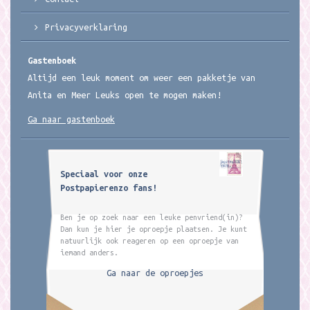
Privacyverklaring
Gastenboek
Altijd een leuk moment om weer een pakketje van
Anita en Meer Leuks open te mogen maken!
Ga naar gastenboek
Speciaal voor onze
Postpapierenzo fans!
Ben je op zoek naar een leuke penvriend(in)?
Dan kun je hier je oproepje plaatsen. Je kunt
natuurlijk ook reageren op een oproepje van
iemand anders.
Ga naar de oproepjes