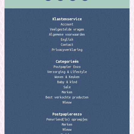
Klantenservice
Account
Veelgestelde vragen
Algemene voorwaarden
English
Contact
Privacyverklaring
Categorieën
Postpapier Enzo
Verzorging & Lifestyle
Wonen & Keuken
Baby & kind
Sale
Merken
Best verkochte producten
Nieuw
Postpapierenzo
Penvriend(in) oproepjes
Merken
Nieuw