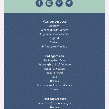
Klantenservice
Account
Veelgestelde vragen
Algemene voorwaarden
English
Contact
Privacyverklaring
Categorieën
Postpapier Enzo
Verzorging & Lifestyle
Wonen & Keuken
Baby & kind
Sale
Merken
Best verkochte producten
Nieuw
Postpapierenzo
Penvriend(in) oproepjes
Merken