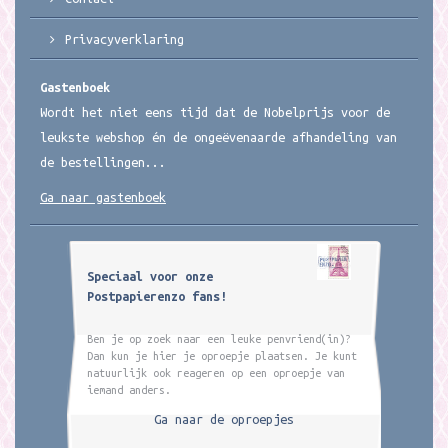
Privacyverklaring
Gastenboek
Wordt het niet eens tijd dat de Nobelprijs voor de
leukste webshop én de ongeëvenaarde afhandeling van
de bestellingen...
Ga naar gastenboek
Speciaal voor onze
Postpapierenzo fans!
Ben je op zoek naar een leuke penvriend(in)?
Dan kun je hier je oproepje plaatsen. Je kunt
natuurlijk ook reageren op een oproepje van
iemand anders.
Ga naar de oproepjes