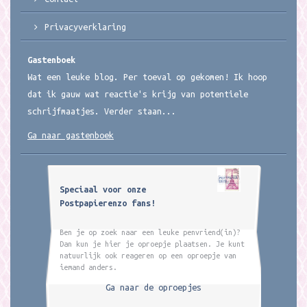
Privacyverklaring
Gastenboek
Wat een leuke blog. Per toeval op gekomen! Ik hoop
dat ik gauw wat reactie's krijg van potentiele
schrijfmaatjes. Verder staan...
Ga naar gastenboek
Speciaal voor onze
Postpapierenzo fans!
Ben je op zoek naar een leuke penvriend(in)?
Dan kun je hier je oproepje plaatsen. Je kunt
natuurlijk ook reageren op een oproepje van
iemand anders.
Ga naar de oproepjes