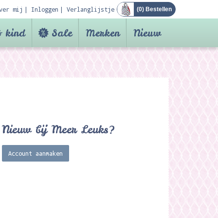
ver mij
Inloggen
Verlanglijstje
(
0
) Bestellen
 kind
Sale
Merken
Nieuw
Nieuw bij Meer Leuks?
Account aanmaken