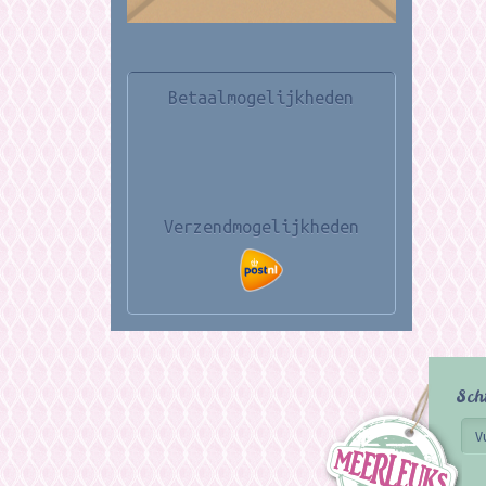
Betaalmogelijkheden
Verzendmogelijkheden
Sch