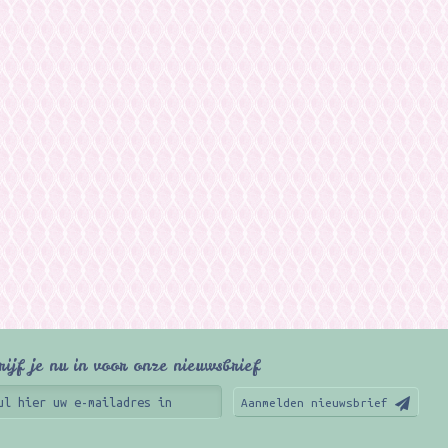
rijf je nu in voor onze nieuwsbrief
Aanmelden nieuwsbrief