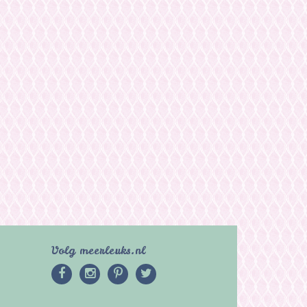
Volg meerleuks.nl