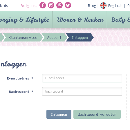
kids
Volg ons
Blog
English
O
orging & Lifestyle
Wonen & Keuken
Baby &
Klantenservice
Account
Inloggen
Inloggen
E-mailadres
*
Wachtwoord
*
Inloggen
Wachtwoord vergeten