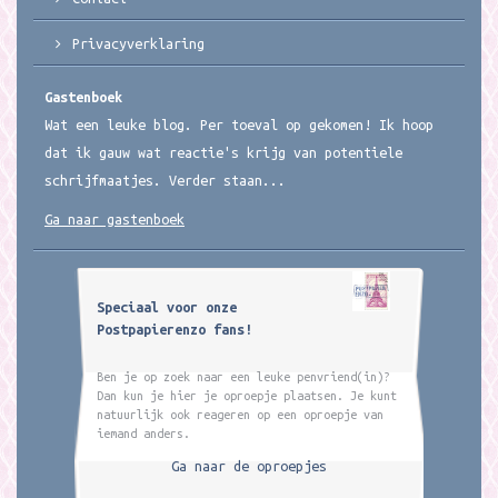
Privacyverklaring
Gastenboek
Wat een leuke blog. Per toeval op gekomen! Ik hoop
dat ik gauw wat reactie's krijg van potentiele
schrijfmaatjes. Verder staan...
Ga naar gastenboek
Speciaal voor onze
Postpapierenzo fans!
Ben je op zoek naar een leuke penvriend(in)?
Dan kun je hier je oproepje plaatsen. Je kunt
natuurlijk ook reageren op een oproepje van
iemand anders.
Ga naar de oproepjes