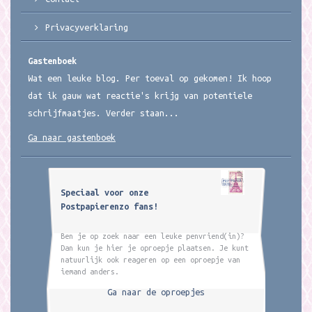
Privacyverklaring
Gastenboek
Wat een leuke blog. Per toeval op gekomen! Ik hoop
dat ik gauw wat reactie's krijg van potentiele
schrijfmaatjes. Verder staan...
Ga naar gastenboek
Speciaal voor onze
Postpapierenzo fans!
Ben je op zoek naar een leuke penvriend(in)?
Dan kun je hier je oproepje plaatsen. Je kunt
natuurlijk ook reageren op een oproepje van
iemand anders.
Ga naar de oproepjes