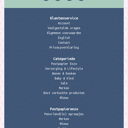
Klantenservice
Account
Veelgestelde vragen
Algemene voorwaarden
English
Contact
Privacyverklaring
Categorieën
Postpapier Enzo
Verzorging & Lifestyle
Wonen & Keuken
Baby & kind
Sale
Merken
Best verkochte producten
Nieuw
Postpapierenzo
Penvriend(in) oproepjes
Merken
Nieuw