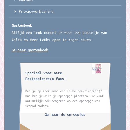
Privacyverklaring
Gastenboek
Altijd een leuk moment om weer een pakketje van
Anita en Meer Leuks open te mogen maken!
Ga naar gastenboek
Speciaal voor onze
Postpapierenzo fans!
Ben je op zoek naar een leuke penvriend(in)?
Dan kun je hier je oproepje plaatsen. Je kunt
natuurlijk ook reageren op een oproepje van
iemand anders.
Ga naar de oproepjes