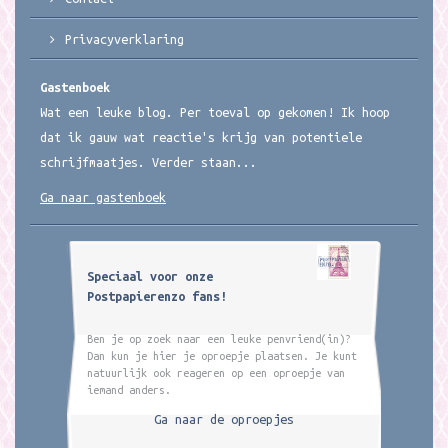
Privacyverklaring
Gastenboek
Wat een leuke blog. Per toeval op gekomen! Ik hoop
dat ik gauw wat reactie's krijg van potentiele
schrijfmaatjes. Verder staan...
Ga naar gastenboek
Speciaal voor onze
Postpapierenzo fans!
Ben je op zoek naar een leuke penvriend(in)?
Dan kun je hier je oproepje plaatsen. Je kunt
natuurlijk ook reageren op een oproepje van
iemand anders.
Ga naar de oproepjes