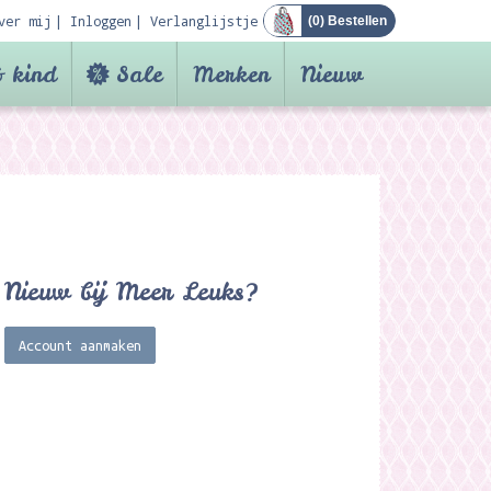
ver mij
Inloggen
Verlanglijstje
(
0
) Bestellen
 kind
Sale
Merken
Nieuw
Nieuw bij Meer Leuks?
Account aanmaken