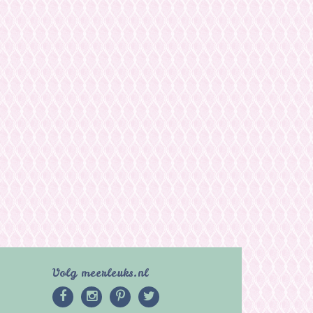
Volg meerleuks.nl