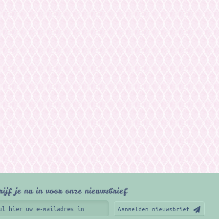
rijf je nu in voor onze nieuwsbrief
Aanmelden nieuwsbrief