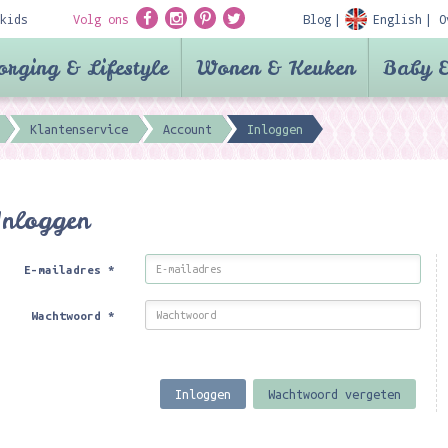
kids
Volg ons
Blog
English
O
orging & Lifestyle
Wonen & Keuken
Baby &
Klantenservice
Account
Inloggen
Inloggen
E-mailadres
*
Wachtwoord
*
Inloggen
Wachtwoord vergeten