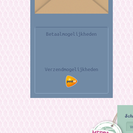
Betaalmogelijkheden
Verzendmogelijkheden
Sch