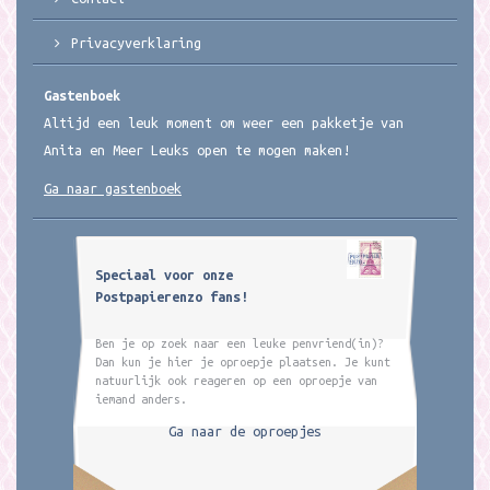
Privacyverklaring
Gastenboek
Altijd een leuk moment om weer een pakketje van
Anita en Meer Leuks open te mogen maken!
Ga naar gastenboek
Speciaal voor onze
Postpapierenzo fans!
Ben je op zoek naar een leuke penvriend(in)?
Dan kun je hier je oproepje plaatsen. Je kunt
natuurlijk ook reageren op een oproepje van
iemand anders.
Ga naar de oproepjes