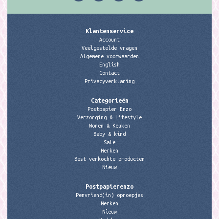
Klantenservice
Account
Veelgestelde vragen
Algemene voorwaarden
English
Contact
Privacyverklaring
Categorieën
Postpapier Enzo
Verzorging & Lifestyle
Wonen & Keuken
Baby & kind
Sale
Merken
Best verkochte producten
Nieuw
Postpapierenzo
Penvriend(in) oproepjes
Merken
Nieuw