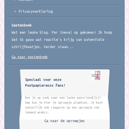
Privacyverklaring
Gastenboek
Wat een leuke blog. Per toeval op gekomen! Ik hoop
dat ik gauw wat reactie's krijg van potentiele
schrijfmaatjes. Verder staan...
Ga naar gastenboek
Speciaal voor onze
Postpapierenzo fans!
Ben je op zoek naar een leuke penvriend(in)?
Dan kun je hier je oproepje plaatsen. Je kunt
natuurlijk ook reageren op een oproepje van
iemand anders.
Ga naar de oproepjes