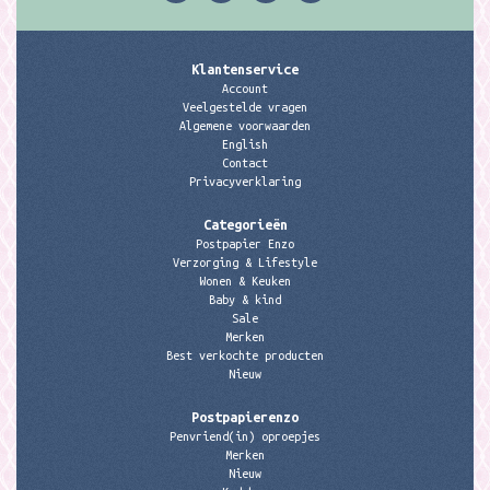
Klantenservice
Account
Veelgestelde vragen
Algemene voorwaarden
English
Contact
Privacyverklaring
Categorieën
Postpapier Enzo
Verzorging & Lifestyle
Wonen & Keuken
Baby & kind
Sale
Merken
Best verkochte producten
Nieuw
Postpapierenzo
Penvriend(in) oproepjes
Merken
Nieuw