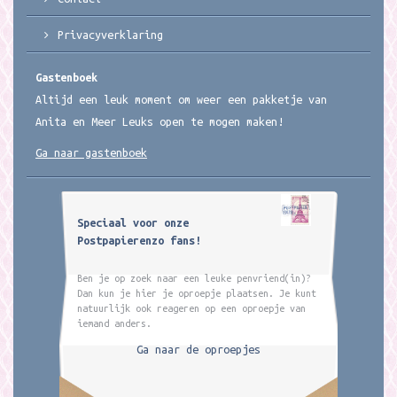
Privacyverklaring
Gastenboek
Altijd een leuk moment om weer een pakketje van
Anita en Meer Leuks open te mogen maken!
Ga naar gastenboek
Speciaal voor onze
Postpapierenzo fans!
Ben je op zoek naar een leuke penvriend(in)?
Dan kun je hier je oproepje plaatsen. Je kunt
natuurlijk ook reageren op een oproepje van
iemand anders.
Ga naar de oproepjes