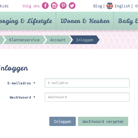
kids
Volg ons
Blog
English
O
orging & Lifestyle
Wonen & Keuken
Baby &
Klantenservice
Account
Inloggen
Inloggen
E-mailadres
*
Wachtwoord
*
Inloggen
Wachtwoord vergeten