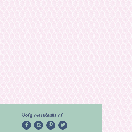
Volg meerleuks.nl