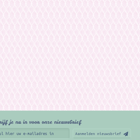
rijf je nu in voor onze nieuwsbrief
Aanmelden nieuwsbrief