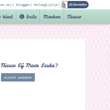
ver mij
Inloggen
Verlanglijstje
(
0
) Bestellen
 kind
Sale
Merken
Nieuw
Nieuw bij Meer Leuks?
Account aanmaken