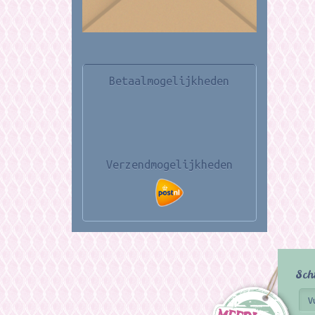
Betaalmogelijkheden
Verzendmogelijkheden
Sch