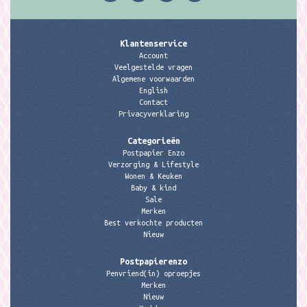
Klantenservice
Account
Veelgestelde vragen
Algemene voorwaarden
English
Contact
Privacyverklaring
Categorieën
Postpapier Enzo
Verzorging & Lifestyle
Wonen & Keuken
Baby & kind
Sale
Merken
Best verkochte producten
Nieuw
Postpapierenzo
Penvriend(in) oproepjes
Merken
Nieuw