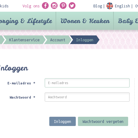
kids
Volg ons
Blog
English
O
orging & Lifestyle
Wonen & Keuken
Baby &
Klantenservice
Account
Inloggen
Inloggen
E-mailadres
*
Wachtwoord
*
Inloggen
Wachtwoord vergeten