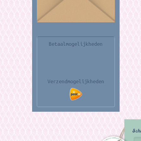
Betaalmogelijkheden
Verzendmogelijkheden
Sch