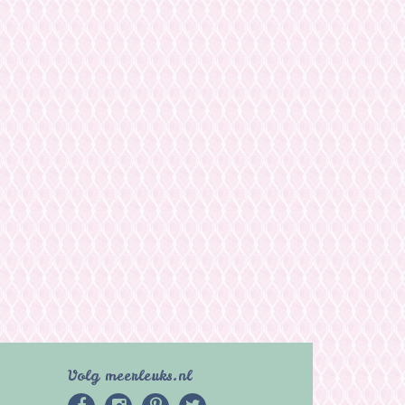
Volg meerleuks.nl