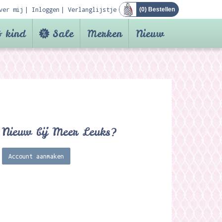
ver mij
Inloggen
Verlanglijstje
(
0
) Bestellen
 kind
Sale
Merken
Nieuw
Nieuw bij Meer Leuks?
Account aanmaken