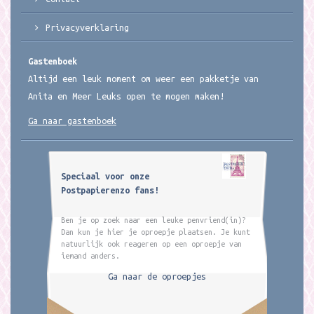
Privacyverklaring
Gastenboek
Altijd een leuk moment om weer een pakketje van
Anita en Meer Leuks open te mogen maken!
Ga naar gastenboek
Speciaal voor onze
Postpapierenzo fans!
Ben je op zoek naar een leuke penvriend(in)?
Dan kun je hier je oproepje plaatsen. Je kunt
natuurlijk ook reageren op een oproepje van
iemand anders.
Ga naar de oproepjes