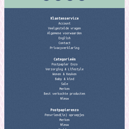
Klantenservice
Account
Veelgestelde vragen
Algemene voorwaarden
English
Contact
Privacyverklaring
Categorieën
Postpapier Enzo
Verzorging & Lifestyle
Wonen & Keuken
Baby & kind
Sale
Merken
Best verkochte producten
Nieuw
Postpapierenzo
Penvriend(in) oproepjes
Merken
Nieuw