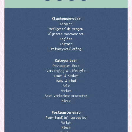
Klantenservice
Account
Veelgestelde vragen
Algemene voorwaarden
English
Contact
Privacyverklaring
Categorieën
Postpapier Enzo
Verzorging & Lifestyle
Wonen & Keuken
Baby & kind
Sale
Merken
Best verkochte producten
Nieuw
Postpapierenzo
Penvriend(in) oproepjes
Merken
Nieuw