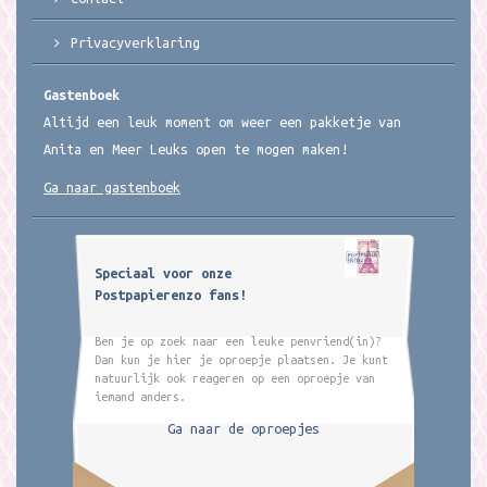
Privacyverklaring
Gastenboek
Altijd een leuk moment om weer een pakketje van
Anita en Meer Leuks open te mogen maken!
Ga naar gastenboek
Speciaal voor onze
Postpapierenzo fans!
Ben je op zoek naar een leuke penvriend(in)?
Dan kun je hier je oproepje plaatsen. Je kunt
natuurlijk ook reageren op een oproepje van
iemand anders.
Ga naar de oproepjes