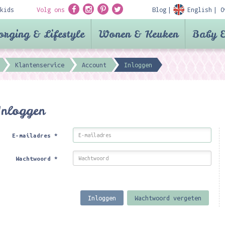
kids
Volg ons
Blog
English
O
orging & Lifestyle
Wonen & Keuken
Baby &
Klantenservice
Account
Inloggen
Inloggen
E-mailadres
*
Wachtwoord
*
Inloggen
Wachtwoord vergeten