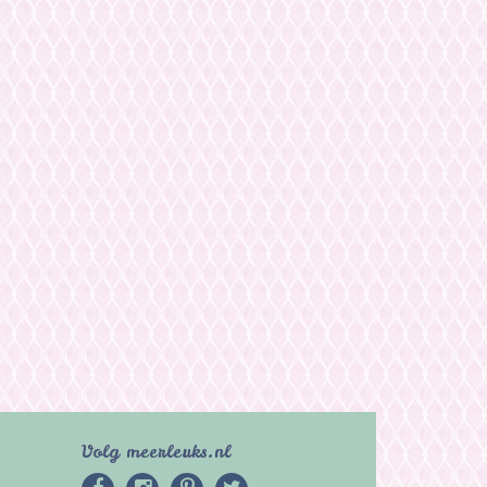
Volg meerleuks.nl