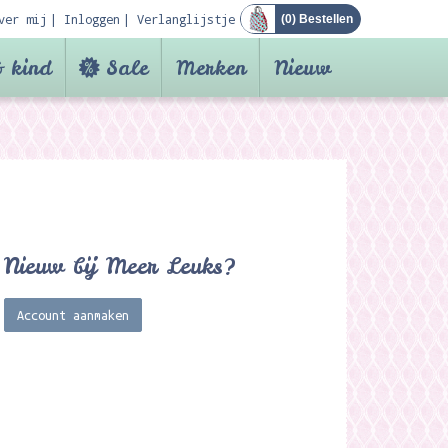
ver mij
Inloggen
Verlanglijstje
(
0
) Bestellen
 kind
Sale
Merken
Nieuw
Nieuw bij Meer Leuks?
Account aanmaken