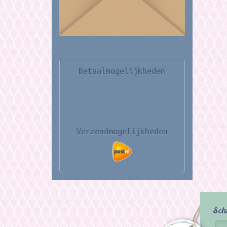
Betaalmogelijkheden
Verzendmogelijkheden
Sch