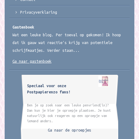
Privacyverklaring
Gastenboek
Wat een leuke blog. Per toeval op gekomen! Ik hoop
dat ik gauw wat reactie's krijg van potentiele
schrijfmaatjes. Verder staan...
Ga naar gastenboek
Speciaal voor onze
Postpapierenzo fans!
Ben je op zoek naar een leuke penvriend(in)?
Dan kun je hier je oproepje plaatsen. Je kunt
natuurlijk ook reageren op een oproepje van
iemand anders.
Ga naar de oproepjes