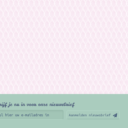
rijf je nu in voor onze nieuwsbrief
Aanmelden nieuwsbrief