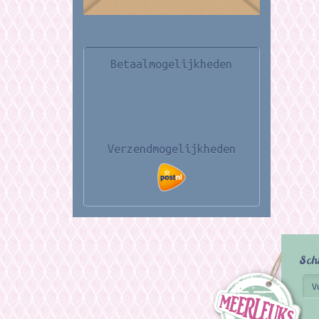
Betaalmogelijkheden
Verzendmogelijkheden
Sch