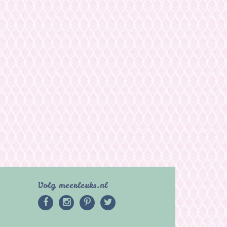
Volg meerleuks.nl