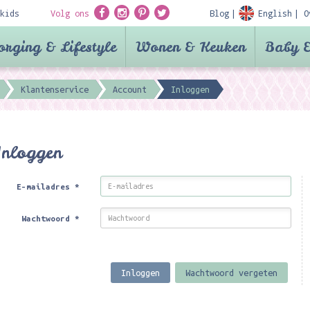
kids
Volg ons
Blog
English
O
orging & Lifestyle
Wonen & Keuken
Baby &
Klantenservice
Account
Inloggen
Inloggen
E-mailadres
*
Wachtwoord
*
Inloggen
Wachtwoord vergeten