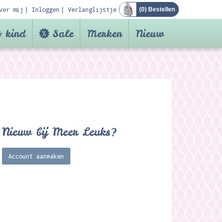
ver mij
Inloggen
Verlanglijstje
(
0
) Bestellen
 kind
Sale
Merken
Nieuw
Nieuw bij Meer Leuks?
Account aanmaken